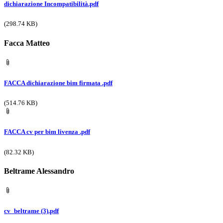
dichiarazione Incompatibilità.pdf
(298.74 KB)
Facca Matteo
FACCA dichiarazione bim firmata .pdf
(514.76 KB)
FACCA cv per bim livenza .pdf
(82.32 KB)
Beltrame Alessandro
cv_beltrame (3).pdf