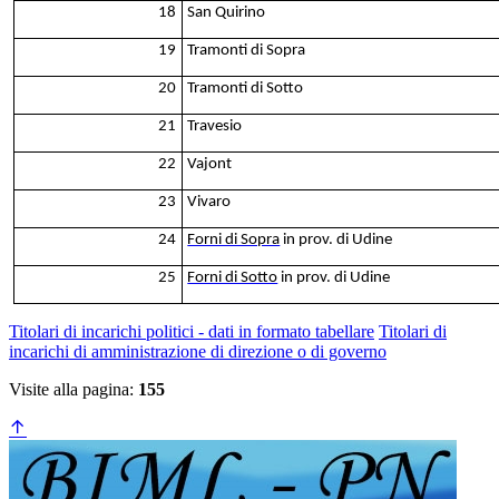
18
San Quirino
19
Tramonti di Sopra
20
Tramonti di Sotto
21
Travesio
22
Vajont
23
Vivaro
24
Forni di Sopra
in prov. di Udine
25
Forni di Sotto
in prov. di Udine
Titolari di incarichi politici - dati in formato tabellare
Titolari di
incarichi di amministrazione di direzione o di governo
Visite alla pagina:
155