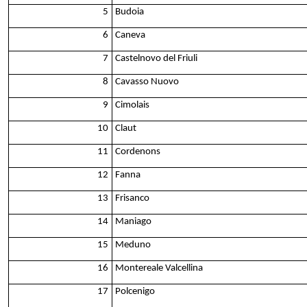
5
Budoia
6
Caneva
7
Castelnovo del Friuli
8
Cavasso Nuovo
9
Cimolais
10
Claut
11
Cordenons
12
Fanna
13
Frisanco
14
Maniago
15
Meduno
16
Montereale Valcellina
17
Polcenigo