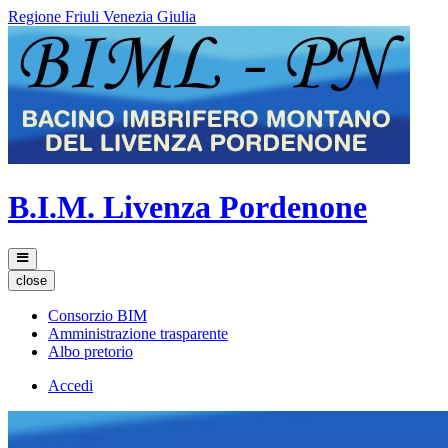
Regione Friuli Venezia Giulia
B.I.M. Livenza Pordenone
close
Consorzio BIM
Amministrazione trasparente
Albo pretorio
Accedi