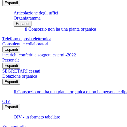
Espandi
Articolazione degli uffici
Organigramma
Espandi
il Consorzio non ha una pianta organica
Telefono e posta elettronica
Consulenti e collaboratori
Espandi
incarichi conferiti a soggetti esterni -2022
Personale
Espandi
SEGRETARI cessati
Dotazione organica
Espandi
Il Consorzio non ha una pianta organica e non ha personale di
OIV
Espandi
OIV - in formato tabellare
Enti controllati