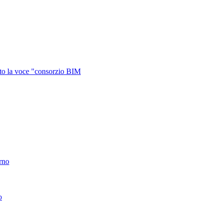
otto la voce "consorzio BIM
erno
o