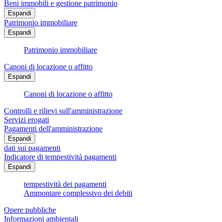
Beni immobili e gestione patrimonio
Espandi
Patrimonio immobiliare
Espandi
Patrimonio immobiliare
Canoni di locazione o affitto
Espandi
Canoni di locazione o affitto
Controlli e rilievi sull'amministrazione
Servizi erogati
Pagamenti dell'amministrazione
Espandi
dati sui pagamenti
Indicatore di tempestività pagamenti
Espandi
tempestività dei pagamenti
Ammontare complessivo dei debiti
Opere pubbliche
Informazioni ambientali