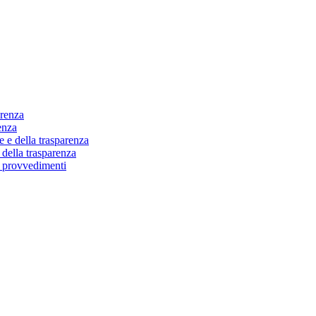
arenza
enza
e e della trasparenza
 della trasparenza
i provvedimenti