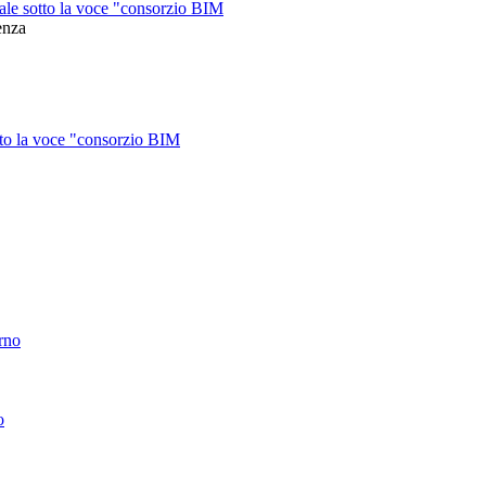
iale sotto la voce "consorzio BIM
enza
otto la voce "consorzio BIM
erno
o