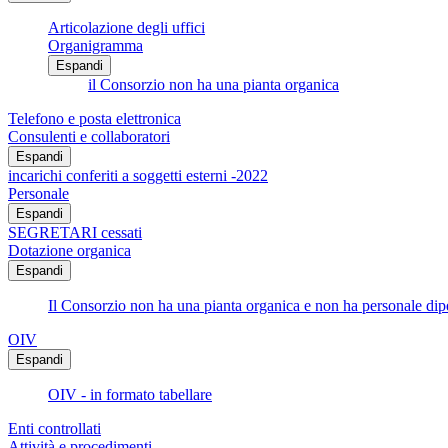
Articolazione degli uffici
Organigramma
Espandi
il Consorzio non ha una pianta organica
Telefono e posta elettronica
Consulenti e collaboratori
Espandi
incarichi conferiti a soggetti esterni -2022
Personale
Espandi
SEGRETARI cessati
Dotazione organica
Espandi
Il Consorzio non ha una pianta organica e non ha personale di
OIV
Espandi
OIV - in formato tabellare
Enti controllati
Attività e procedimenti