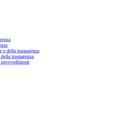
arenza
enza
e e della trasparenza
 della trasparenza
i provvedimenti