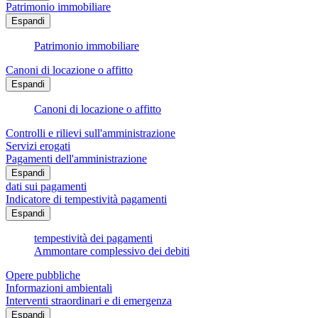
Patrimonio immobiliare
Espandi
Patrimonio immobiliare
Canoni di locazione o affitto
Espandi
Canoni di locazione o affitto
Controlli e rilievi sull'amministrazione
Servizi erogati
Pagamenti dell'amministrazione
Espandi
dati sui pagamenti
Indicatore di tempestività pagamenti
Espandi
tempestività dei pagamenti
Ammontare complessivo dei debiti
Opere pubbliche
Informazioni ambientali
Interventi straordinari e di emergenza
Espandi