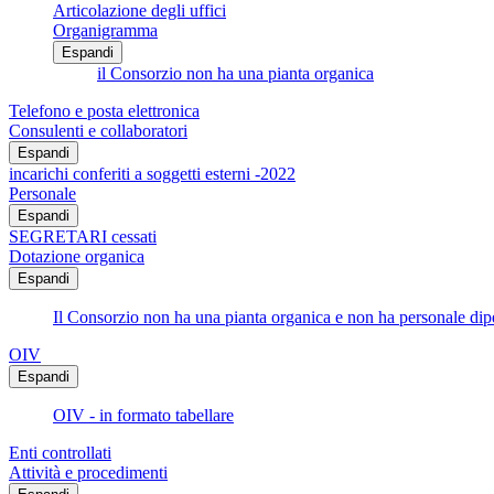
Articolazione degli uffici
Organigramma
Espandi
il Consorzio non ha una pianta organica
Telefono e posta elettronica
Consulenti e collaboratori
Espandi
incarichi conferiti a soggetti esterni -2022
Personale
Espandi
SEGRETARI cessati
Dotazione organica
Espandi
Il Consorzio non ha una pianta organica e non ha personale di
OIV
Espandi
OIV - in formato tabellare
Enti controllati
Attività e procedimenti