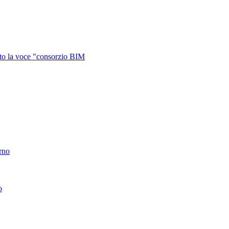
otto la voce "consorzio BIM
erno
o