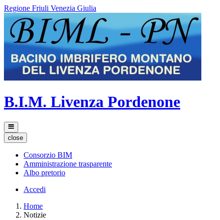
Regione Friuli Venezia Giulia
B.I.M. Livenza Pordenone
close
Consorzio BIM
Amministrazione trasparente
Albo pretorio
Accedi
Home
Notizie