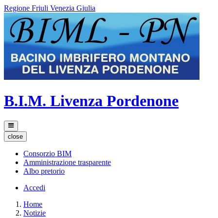
Regione Friuli Venezia Giulia
B.I.M. Livenza Pordenone
close
Consorzio BIM
Amministrazione trasparente
Albo pretorio
Accedi
Home
Notizie