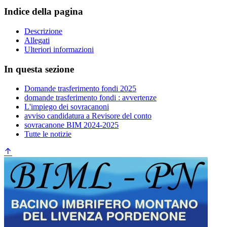
Indice della pagina
Descrizione
Allegati
Ulteriori informazioni
In questa sezione
Domande trasferimento fondi 2025
domande trasferimento fondi : avvertenze
L'impiego dei sovracanoni
avviso candidatura a Revisore del conto
sovracanone BIM 2024-2025
Tutte le notizie