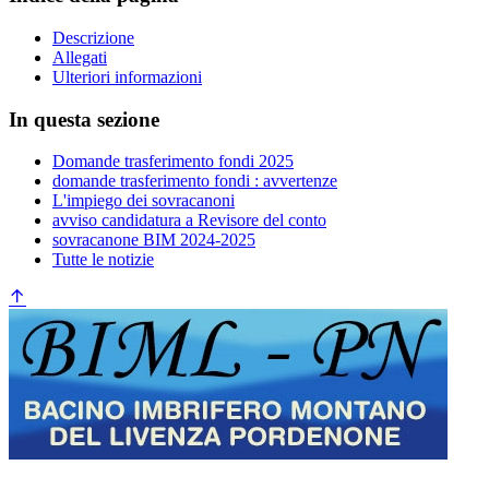
Descrizione
Allegati
Ulteriori informazioni
In questa sezione
Domande trasferimento fondi 2025
domande trasferimento fondi : avvertenze
L'impiego dei sovracanoni
avviso candidatura a Revisore del conto
sovracanone BIM 2024-2025
Tutte le notizie