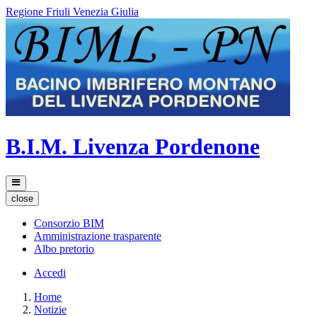
Regione Friuli Venezia Giulia
B.I.M. Livenza Pordenone
close
Consorzio BIM
Amministrazione trasparente
Albo pretorio
Accedi
Home
Notizie