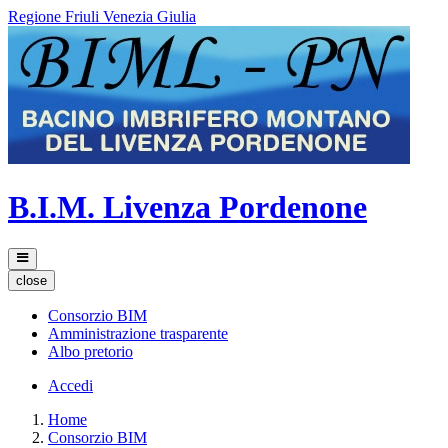
Regione Friuli Venezia Giulia
B.I.M. Livenza Pordenone
close
Consorzio BIM
Amministrazione trasparente
Albo pretorio
Accedi
Home
Consorzio BIM