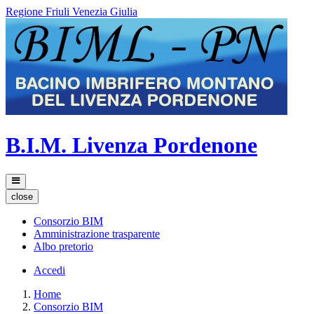
Regione Friuli Venezia Giulia
B.I.M. Livenza Pordenone
close
Consorzio BIM
Amministrazione trasparente
Albo pretorio
Accedi
Home
Consorzio BIM