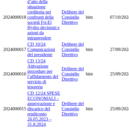
d’atto della
situazione
creditoria nei
Delibere del
2024000018
confronti della
Consiglio
bim
07/10/202
società Fri-El
Direttivo
Hydro decisioni e
azioni da
intraprendere
CD 10/24
Delibere del
2024000017
Comunicazioni
Consiglio
bim
27/09/202
del presidente
Direttivo
CD 13/24
Attivazione
Delibere del
procedure per
2024000016
Consiglio
bim
25/09/202
l’affidamento del
Direttivo
servizio di
tesoreria
CD 12/24 SPESE
ECONOMALI –
approvazione e
Delibere del
2024000015
discarico del
Consiglio
bim
25/09/202
rendiconto
Direttivo
26.05.2023 –
31.8.2024