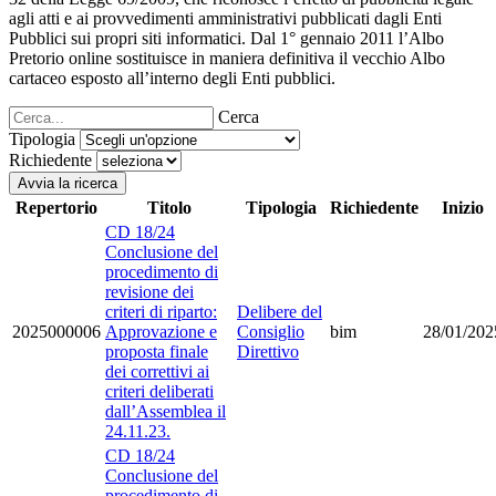
agli atti e ai provvedimenti amministrativi pubblicati dagli Enti
Pubblici sui propri siti informatici. Dal 1° gennaio 2011 l’Albo
Pretorio online sostituisce in maniera definitiva il vecchio Albo
cartaceo esposto all’interno degli Enti pubblici.
Cerca
Tipologia
Richiedente
Avvia la ricerca
Repertorio
Titolo
Tipologia
Richiedente
Inizio
CD 18/24
Conclusione del
procedimento di
revisione dei
criteri di riparto:
Delibere del
2025000006
Approvazione e
Consiglio
bim
28/01/202
proposta finale
Direttivo
dei correttivi ai
criteri deliberati
dall’Assemblea il
24.11.23.
CD 18/24
Conclusione del
procedimento di