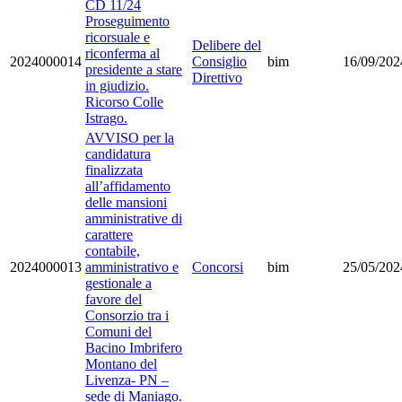
CD 11/24
Proseguimento
ricorsuale e
Delibere del
riconferma al
2024000014
Consiglio
bim
16/09/202
presidente a stare
Direttivo
in giudizio.
Ricorso Colle
Istrago.
AVVISO per la
candidatura
finalizzata
all’affidamento
delle mansioni
amministrative di
carattere
contabile,
2024000013
amministrativo e
Concorsi
bim
25/05/202
gestionale a
favore del
Consorzio tra i
Comuni del
Bacino Imbrifero
Montano del
Livenza- PN –
sede di Maniago.