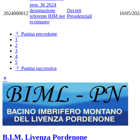
prot. 36 2024
designazione
Decreti
2024000012
10/05/202
referente BIM per
Presidenziali
ecomuseo
Pagina precedente
1
2
3
4
5
Pagina successiva
B.I.M. Livenza Pordenone