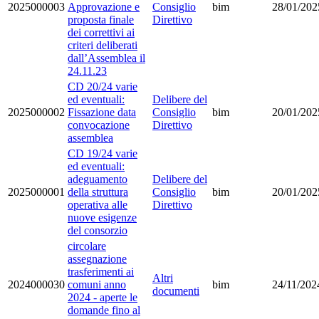
2025000003
Approvazione e
Consiglio
bim
28/01/202
proposta finale
Direttivo
dei correttivi ai
criteri deliberati
dall’Assemblea il
24.11.23
CD 20/24 varie
ed eventuali:
Delibere del
2025000002
Fissazione data
Consiglio
bim
20/01/202
convocazione
Direttivo
assemblea
CD 19/24 varie
ed eventuali:
adeguamento
Delibere del
2025000001
della struttura
Consiglio
bim
20/01/202
operativa alle
Direttivo
nuove esigenze
del consorzio
circolare
assegnazione
trasferimenti ai
Altri
2024000030
comuni anno
bim
24/11/202
documenti
2024 - aperte le
domande fino al