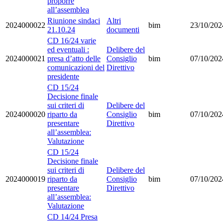
proporre
all’assemblea
Riunione sindaci
Altri
2024000022
bim
23/10/202
21.10.24
documenti
CD 16/24 varie
ed eventuali :
Delibere del
2024000021
presa d’atto delle
Consiglio
bim
07/10/202
comunicazioni del
Direttivo
presidente
CD 15/24
Decisione finale
sui criteri di
Delibere del
2024000020
riparto da
Consiglio
bim
07/10/202
presentare
Direttivo
all’assemblea:
Valutazione
CD 15/24
Decisione finale
sui criteri di
Delibere del
2024000019
riparto da
Consiglio
bim
07/10/202
presentare
Direttivo
all’assemblea:
Valutazione
CD 14/24 Presa