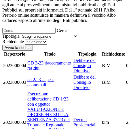
agli atti e ai provvedimenti amministrativi pubblicati dagli Enti
Pubblici sui propri siti informatici. Dal 1° gennaio 2011 l’Albo
Pretorio online sostituisce in maniera definitiva il vecchio Albo
cartaceo esposto all’interno degli Enti pubblici.
Cerca
Tipologia
Richiedente
Avvia la ricerca
Repertorio
Titolo
Tipologia
Richiedente
Delibere del
CD 3-23 riaccertamento
2023000004
Consiglio
BIM
0
residui
Direttivo
Delibere del
cd 2/23 - spese
2023000003
Consiglio
BIM
0
economali
Direttivo
Esecuzione
deliberazione CD 1/23
con oggetto:
VALUTAZIONE E
DECISIONE SULLA
SENTENZA 37/23 del
Decreti
2023000002
bim
2
Tribunale Regionale
Presidenziali