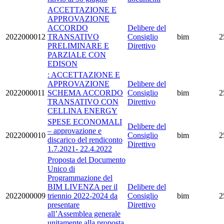
ACCETTAZIONE E
APPROVAZIONE
ACCORDO
Delibere del
2022000012
TRANSATIVO
Consiglio
bim
2
PRELIMINARE E
Direttivo
PARZIALE CON
EDISON
: ACCETTAZIONE E
APPROVAZIONE
Delibere del
2022000011
SCHEMA ACCORDO
Consiglio
bim
2
TRANSATIVO CON
Direttivo
CELLINA ENERGY
SPESE ECONOMALI
Delibere del
– approvazione e
2022000010
Consiglio
bim
2
discarico del rendiconto
Direttivo
1.7.2021- 22.4.2022
Proposta del Documento
Unico di
Programmazione del
BIM LIVENZA per il
Delibere del
2022000009
triennio 2022-2024 da
Consiglio
bim
2
presentare
Direttivo
all’Assemblea generale
unitamente alla proposta