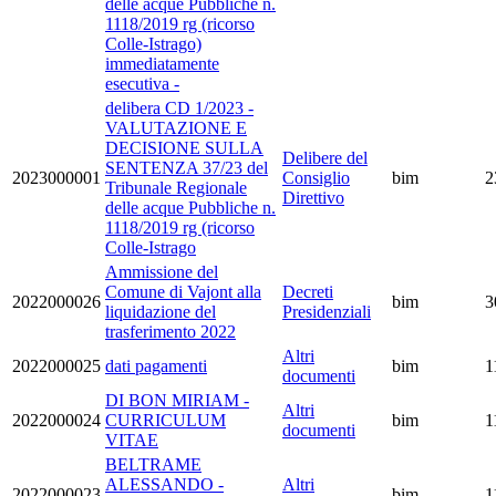
delle acque Pubbliche n.
1118/2019 rg (ricorso
Colle-Istrago)
immediatamente
esecutiva -
delibera CD 1/2023 -
VALUTAZIONE E
DECISIONE SULLA
Delibere del
SENTENZA 37/23 del
2023000001
Consiglio
bim
2
Tribunale Regionale
Direttivo
delle acque Pubbliche n.
1118/2019 rg (ricorso
Colle-Istrago
Ammissione del
Comune di Vajont alla
Decreti
2022000026
bim
3
liquidazione del
Presidenziali
trasferimento 2022
Altri
2022000025
dati pagamenti
bim
1
documenti
DI BON MIRIAM -
Altri
2022000024
CURRICULUM
bim
1
documenti
VITAE
BELTRAME
ALESSANDO -
Altri
2022000023
bim
1