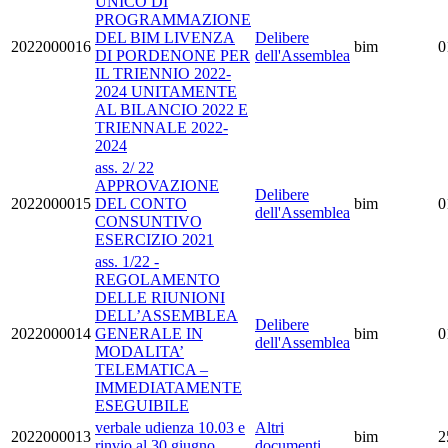
UNICO DI
PROGRAMMAZIONE
DEL BIM LIVENZA
Delibere
2022000016
bim
0
DI PORDENONE PER
dell'Assemblea
IL TRIENNIO 2022-
2024 UNITAMENTE
AL BILANCIO 2022 E
TRIENNALE 2022-
2024
ass. 2/ 22
APPROVAZIONE
Delibere
2022000015
DEL CONTO
bim
0
dell'Assemblea
CONSUNTIVO
ESERCIZIO 2021
ass. 1/22 -
REGOLAMENTO
DELLE RIUNIONI
DELL’ASSEMBLEA
Delibere
2022000014
GENERALE IN
bim
0
dell'Assemblea
MODALITA’
TELEMATICA –
IMMEDIATAMENTE
ESEGUIBILE
verbale udienza 10.03 e
Altri
2022000013
bim
2
rinvio al 30 giugno
documenti