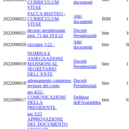
CURRICULUM
documenti
VITAE
FACCA MATTEO -
Altri
2022000022
CURRICULUM
BIM
1
documenti
VITAE
decreto presidenziale
Decreti
2022000021
bim
1
prot. 71 del 19.9.22
Presidenziali
Altri
2022000020
circolare 1/22 -
bim
0
documenti
NOMINA E
ASSEGNAZIONE
Decreti
2022000019
MANSIONI AL
bim
1
Presidenziali
SEGRETARIO
DELL’ENTE
adeguamento compenso
Decreti
2022000018
bim
1
revisore del conto
Presidenziali
ass 4/22 -
COMUNICAZIONI
Delibere
2022000017
bim
0
DELLA
dell'Assemblea
PRESIDENTE.
ass 3/22
APPROVAZIONE
DEL DOCUMENTO