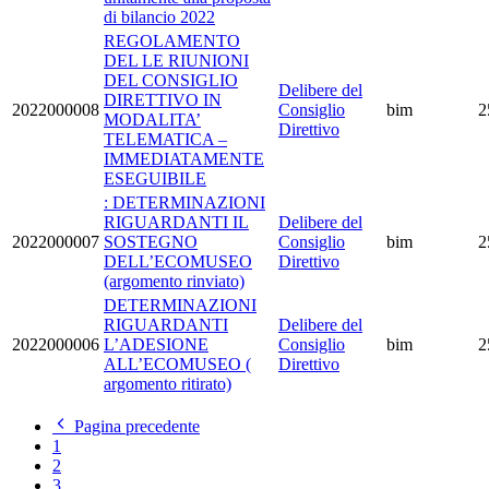
di bilancio 2022
REGOLAMENTO
DEL LE RIUNIONI
DEL CONSIGLIO
Delibere del
DIRETTIVO IN
2022000008
Consiglio
bim
2
MODALITA’
Direttivo
TELEMATICA –
IMMEDIATAMENTE
ESEGUIBILE
: DETERMINAZIONI
RIGUARDANTI IL
Delibere del
2022000007
SOSTEGNO
Consiglio
bim
2
DELL’ECOMUSEO
Direttivo
(argomento rinviato)
DETERMINAZIONI
RIGUARDANTI
Delibere del
2022000006
L’ADESIONE
Consiglio
bim
2
ALL’ECOMUSEO (
Direttivo
argomento ritirato)
Pagina precedente
1
2
3