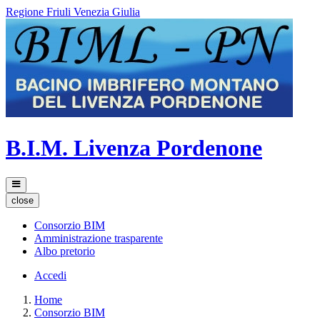
Regione Friuli Venezia Giulia
B.I.M. Livenza Pordenone
close
Consorzio BIM
Amministrazione trasparente
Albo pretorio
Accedi
Home
Consorzio BIM