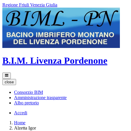
Regione Friuli Venezia Giulia
B.I.M. Livenza Pordenone
close
Consorzio BIM
Amministrazione trasparente
Albo pretorio
Accedi
Home
Alzetta Igor