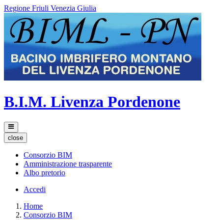
Regione Friuli Venezia Giulia
B.I.M. Livenza Pordenone
close
Consorzio BIM
Amministrazione trasparente
Albo pretorio
Accedi
Home
Consorzio BIM