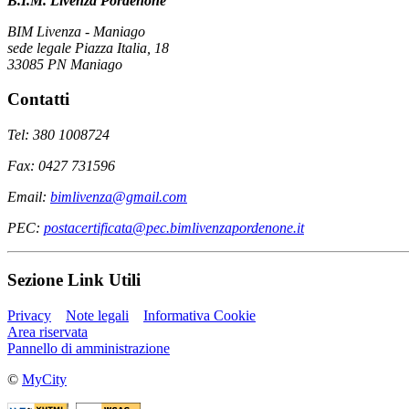
B.I.M. Livenza Pordenone
BIM Livenza - Maniago
sede legale Piazza Italia, 18
33085 PN Maniago
Contatti
Tel: 380 1008724
Fax: 0427 731596
Email:
bimlivenza@gmail.com
PEC:
postacertificata@pec.bimlivenzapordenone.it
Sezione Link Utili
Privacy
Note legali
Informativa Cookie
Area riservata
Pannello di amministrazione
©
MyCity